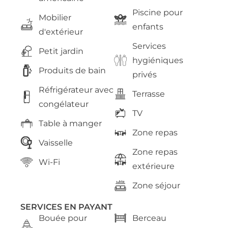
Piscine pour
Mobilier
enfants
d'extérieur
Services
Petit jardin
hygiéniques
Produits de bain
privés
Réfrigérateur avec
Terrasse
congélateur
TV
Table à manger
Zone repas
Vaisselle
Zone repas
Wi-Fi
extérieure
Zone séjour
SERVICES EN PAYANT
Bouée pour
Berceau