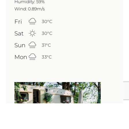
Humidity: 59%
Wind: 0.89m/s
Fri
30
°
C
Sat
30
°
C
Sun
31
°
C
Mon
33
°
C