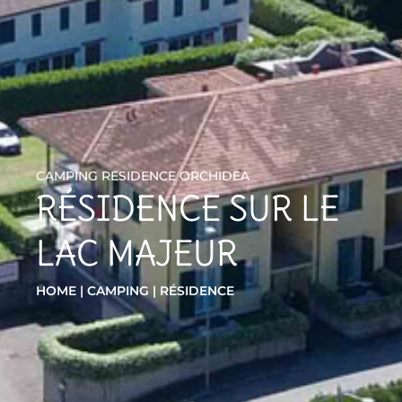
CAMPING RESIDENCE ORCHIDEA
RÉSIDENCE SUR LE
LAC MAJEUR
HOME
|
CAMPING
|
RÉSIDENCE