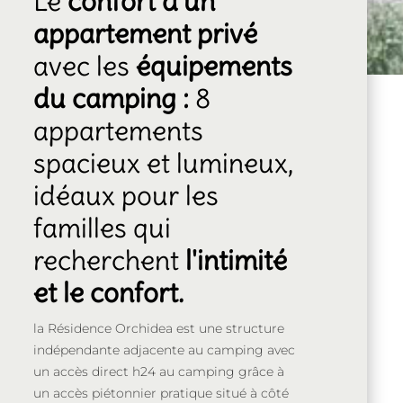
Le
confort d'un
appartement privé
avec les
équipements
du camping :
8
appartements
spacieux et lumineux,
idéaux pour les
familles qui
recherchent
l'intimité
et le confort.
la Résidence Orchidea est une structure
indépendante adjacente au camping avec
un accès direct h24 au camping grâce à
un accès piétonnier pratique situé à côté