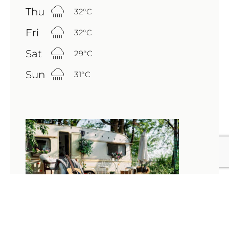
Thu
32
°
C
Fri
32
°
C
Sat
29
°
C
Sun
31
°
C