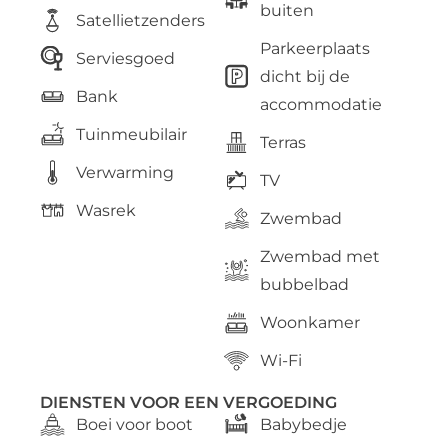
buiten
Satellietzenders
Parkeerplaats
Serviesgoed
dicht bij de
Bank
accommodatie
Tuinmeubilair
Terras
Verwarming
TV
Wasrek
Zwembad
Zwembad met
bubbelbad
Woonkamer
Wi-Fi
DIENSTEN VOOR EEN VERGOEDING
Boei voor boot
Babybedje