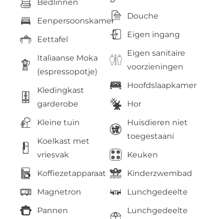
Bedlinnen
Douche
Eenpersoonskamer
Eigen ingang
Eettafel
Eigen sanitaire
Italiaanse Moka
voorzieningen
(espressopotje)
Hoofdslaapkamer
Kledingkast
garderobe
Hor
Kleine tuin
Huisdieren niet
toegestaani
Koelkast met
vriesvak
Keuken
Koffiezetapparaat
Kinderzwembad
Magnetron
Lunchgedeelte
Pannen
Lunchgedeelte