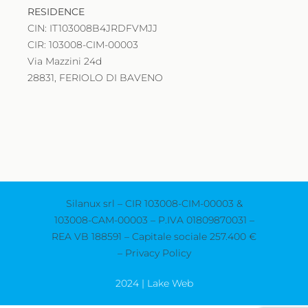
RESIDENCE
CIN: IT103008B4JRDFVMJJ
CIR: 103008-CIM-00003
Via Mazzini 24d
28831, FERIOLO DI BAVENO
Silanux srl – CIR 103008-CIM-00003 &
103008-CAM-00003 – P.IVA 01809870031 –
REA VB 188591 – Capitale sociale 257.400 €
–
Privacy Policy
2024 | Lake Web