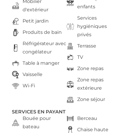
Mobilier
enfants
d'extérieur
Services
Petit jardin
hygiéniques
Produits de bain
privés
Réfrigérateur avec
Terrasse
congélateur
TV
Table à manger
Zone repas
Vaisselle
Zone repas
Wi-Fi
extérieure
Zone séjour
SERVICES EN PAYANT
Bouée pour
Berceau
bateau
Chaise haute