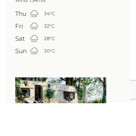
Wind: 1.34m/s
Thu
34
°
C
Fri
32
°
C
Sat
28
°
C
Sun
30
°
C