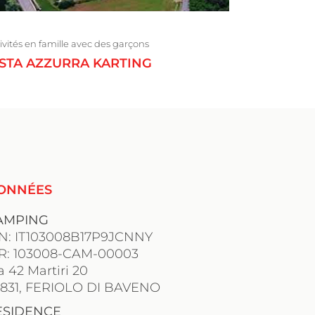
ivités en famille avec des garçons
ISTA AZZURRA KARTING
ONNÉES
AMPING
IN: IT103008B17P9JCNNY
IR: 103008-CAM-00003
a 42 Martiri 20
8831, FERIOLO DI BAVENO
ESIDENCE