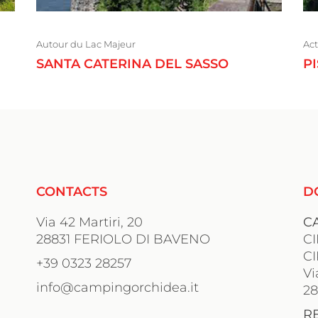
Autour du Lac Majeur
Act
SANTA CATERINA DEL SASSO
P
CONTACTS
D
Via 42 Martiri, 20
C
28831 FERIOLO DI BAVENO
C
C
+39 0323 28257
Vi
info@campingorchidea.it
2
R