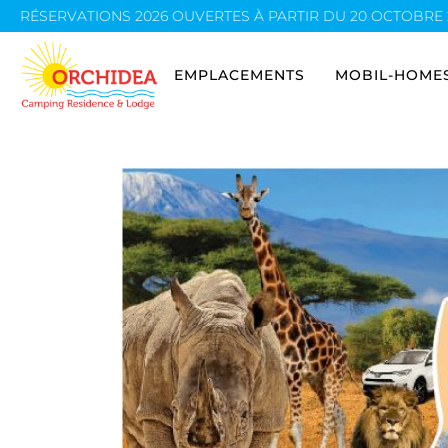
RÉSERVATIONS 2026 OUVERTES À PARTIR DU 20 OCTOBRE 202
EMPLACEMENT 1ÈRE RANGÉE LAC
MOBIL-HOME MINI SUI
A
EMPLACEMENTS
MOBIL-HOME
EMPLACEMENT ZONE DU LAC
MOBIL-HOME MAXI TO
A
EMPLACEMENT ZONE LAC 7.50MT X 7.50MT
MOBIL-HOME MAXI OR
EMPLACEMENT 1ÈRE RANGÉE LAC
MOBIL-HOME 
EMPLACEMENT EXTRA STANDARD
MOBIL-HOME MAXI DE
EMPLACEMENT ZONE DU LAC
MOBIL-HOME 
EMPLACEMENT STANDARD PLUS
MOBIL-HOME MAXI TO
EMPLACEMENT ZONE LAC 7.50MT X
MOBIL-HOME 
EMPLACEMENT STANDARD
7.50MT
MOBIL-HOME MAXI SU
MOBIL-HOME
EMPLACEMENT SMALL STANDARD
EMPLACEMENT EXTRA STANDARD
MOBIL-HOME 
EMPLACEMENT STANDARD PLUS
MOBIL-HOME 