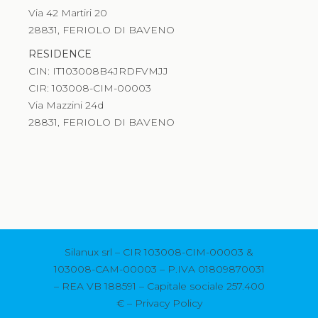
Via 42 Martiri 20
28831, FERIOLO DI BAVENO
RESIDENCE
CIN: IT103008B4JRDFVMJJ
CIR: 103008-CIM-00003
Via Mazzini 24d
28831, FERIOLO DI BAVENO
Silanux srl – CIR 103008-CIM-00003 &
103008-CAM-00003 – P.IVA 01809870031
– REA VB 188591 – Capitale sociale 257.400
€ –
Privacy Policy