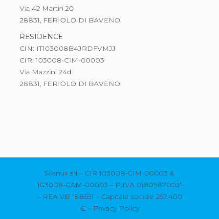
Via 42 Martiri 20
28831, FERIOLO DI BAVENO
RESIDENCE
CIN: IT103008B4JRDFVMJJ
CIR: 103008-CIM-00003
Via Mazzini 24d
28831, FERIOLO DI BAVENO
Silanux srl – CIR 103008-CIM-00003 &
103008-CAM-00003 – P.IVA 01809870031
– REA VB 188591 – Capitale sociale 257.400
€ –
Privacy Policy